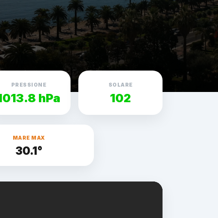
PRESSIONE
SOLARE
1013.8 hPa
102
MARE MAX
30.1°