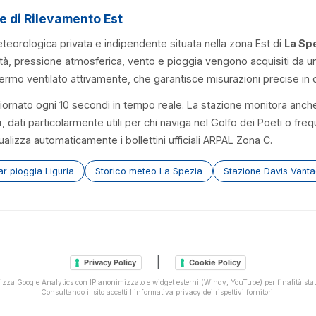
 di Rilevamento Est
eorologica privata e indipendente situata nella zona Est di
La Sp
ità, pressione atmosferica, vento e pioggia vengono acquisiti da 
rmo ventilato attivamente, che garantisce misurazioni precise in 
ornato ogni 10 secondi in tempo reale. La stazione monitora anche 
a
, dati particolarmente utili per chi naviga nel Golfo dei Poeti o fre
visualizza automaticamente i bollettini ufficiali ARPAL Zona C.
r pioggia Liguria
Storico meteo La Spezia
Stazione Davis Vant
|
Privacy Policy
Cookie Policy
lizza Google Analytics con IP anonimizzato e widget esterni (Windy, YouTube) per finalità stat
Consultando il sito accetti l'informativa privacy dei rispettivi fornitori.