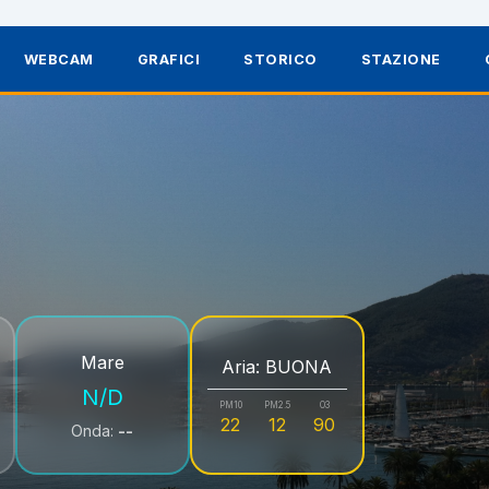
WEBCAM
GRAFICI
STORICO
STAZIONE
Mare
Aria: BUONA
N/D
PM10
PM2.5
O3
22
12
90
Onda:
--